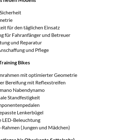
Sicherheit
etrie
it für den täglichen Einsatz
ng für Fahranfänger und Betreuer
tung und Reparatur
nschaffung und Pflege
raining Bikes
mrahmen mit optimierter Geometrie
r Bereifung mit Reflexstreifen
himano Nabendynamo
ale Standfestigkeit
mponentenpedalen
epasste Lenkerbügel
e LED-Beleuchtung
t-Rahmen (Jungen und Mädchen)
tlager bis Oberkante Sattelrohr)