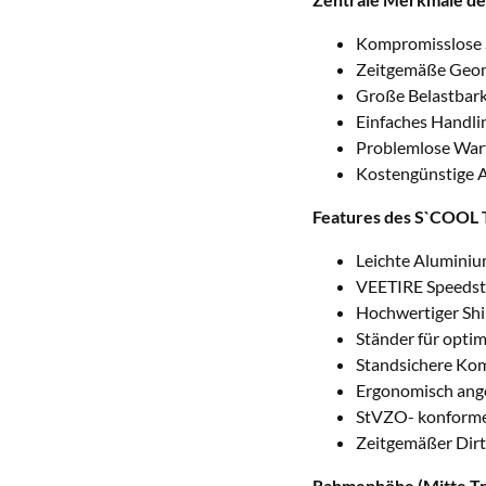
Kompromisslose 
Zeitgemäße Geom
Große Belastbarke
Einfaches Handli
Problemlose War
Kostengünstige A
Features des S`COOL T
Leichte Aluminiu
VEETIRE Speedste
Hochwertiger S
Ständer für optim
Standsichere Ko
Ergonomisch ang
StVZO- konform
Zeitgemäßer Dir
Rahmenhöhe (Mitte Tre