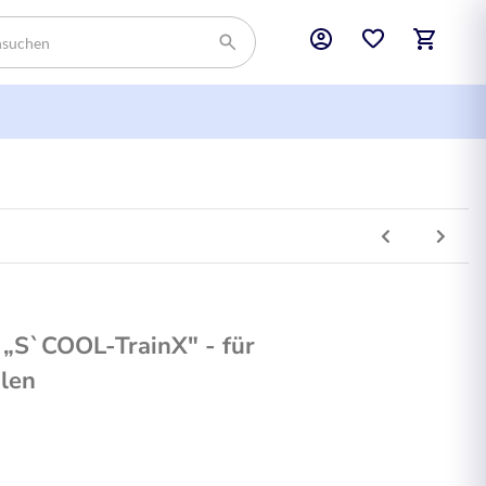
 „S`COOL-TrainX" - für
len