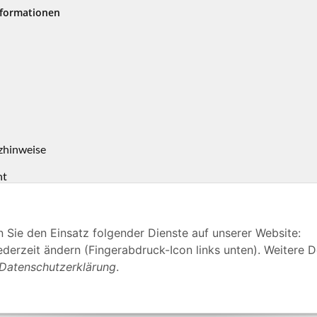
nformationen
zhinweise
ht
n Sie den Einsatz folgender Dienste auf unserer Website:
derzeit ändern (Fingerabdruck-Icon links unten). Weitere D
 VMS Verkehrswacht Medien und Service GmbH
Datenschutzerklärung
.