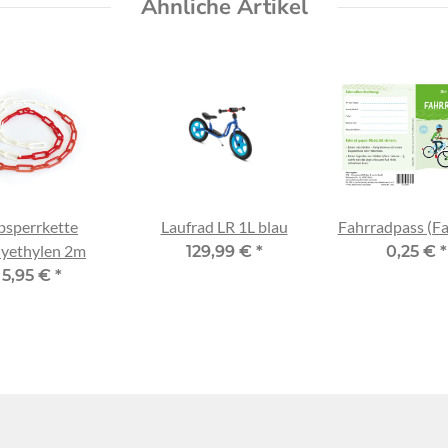
Ähnliche Artikel
bsperrkette
Laufrad LR 1L blau
Fahrradpass (Fa
lyethylen 2m
129,99 €
*
0,25 €
*
5,95 €
*