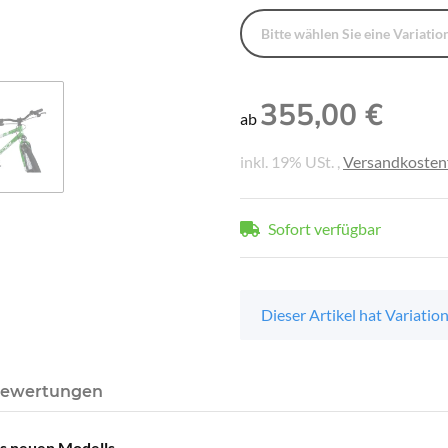
Bitte wählen Sie eine Variation
355,00 €
ab
inkl. 19% USt. ,
Versandkostenf
Sofort verfügbar
x
Dieser Artikel hat Variatio
ewertungen
s neuen Modells