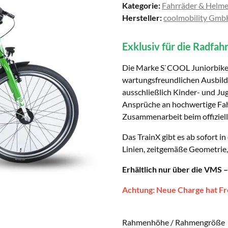
Kategorie:
Fahrräder & Helm
Hersteller:
coolmobility Gm
Exklusiv für die Radfah
Die Marke S`COOL Juniorbikes 
wartungsfreundlichen Ausbildu
ausschließlich Kinder- und Jug
Ansprüche an hochwertige Fahr
Zusammenarbeit beim offiziel
Das TrainX gibt es ab sofort i
Linien, zeitgemäße Geometrie,
Erhältlich nur über die VMS –
Achtung: Neue Charge hat Fre
Rahmenhöhe / Rahmengröße