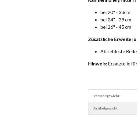
bei 20" - 33cm
bei 24" - 39 cm
bei 26" - 45 cm
Zusätzliche Erweiteru
Abriebfeste Reife
Hinweis:
Ersatzteile fü
Produkteigenschaft
Wert
Versandgewicht:
Artikelgewicht: