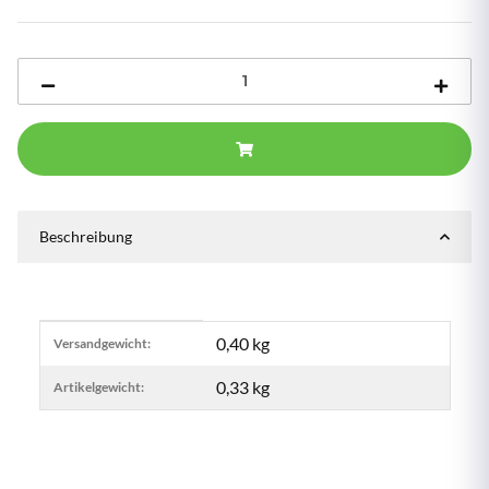
Beschreibung
Produkteigenschaft
Wert
0,40 kg
Versandgewicht:
0,33
kg
Artikelgewicht: