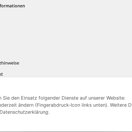
nformationen
zhinweise
ht
n Sie den Einsatz folgender Dienste auf unserer Website:
derzeit ändern (Fingerabdruck-Icon links unten). Weitere D
 VMS Verkehrswacht Medien und Service GmbH
Datenschutzerklärung
.