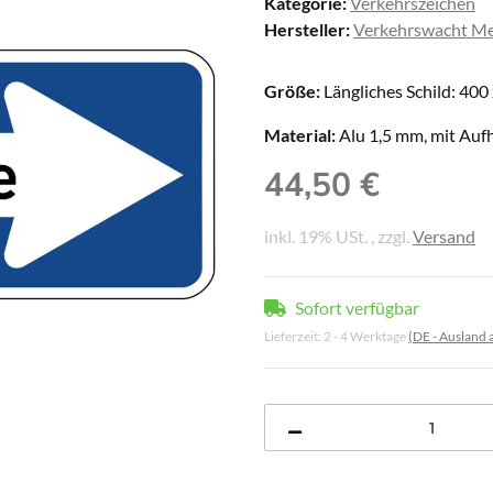
Kategorie:
Verkehrszeichen
Hersteller:
Verkehrswacht Me
Größe:
Längliches Schild: 40
Material:
Alu 1,5 mm, mit Auf
44,50 €
inkl. 19% USt. , zzgl.
Versand
Sofort verfügbar
Lieferzeit:
2 - 4 Werktage
(DE - Ausland